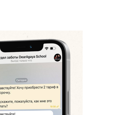
НОВОГОДНЯЯ ТУСОВКА
СНИМАЙ.ТАНЦУЙ.МОНТИРУЙ
Для тех, кто хочет создать новогоднюю
атмосферу, вернуться к себе как к
творцу и снять своё видео, сохранив
это вдохновение надолго.
3 праздничных эфира в записи
3 творческих задания
от Любы
Базовый монтаж
в практических
скринкастах
Доступ к каналу с музыкой
+
новогодней подборке треков