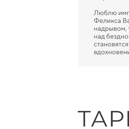
БОНУС 🎁 1 месяц участия в Зак
Любы, с возможностью задавать
обучению