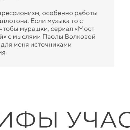
рытом клубе
 вопросы по