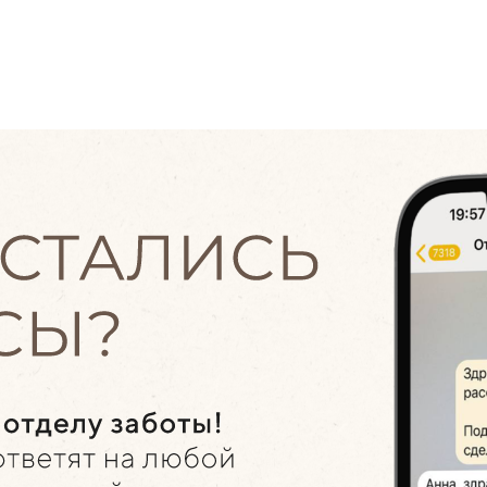
ВОРКШОП DEARAGAYA
НОВОГОДНЯЯ СЪЕМКА
Научись создавать киношный
новогодний контент
Файл
с новогодними музыкальными
композициями для атмосферный видео
Базовые
скринкасты
по монтажу
ПРАКТИКУМ В ЗАПИСИ
(Длительность: 3 часа)