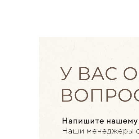
ВОРКШОП ПО РИЛСАМ
Это интенсивное изучение практических
материалов, после которого ты будешь знать
ВСЁ про reels и сможешь снять 6 видео,
которые привлекут подписчиков
ЭКСПЕРТЫ ВОРКШОПА:
Любовь Ивкова (@dearagaya)
Татьяна Шибанова, продюсер школы
(@tatyana.shibanova)
Доп.материалы
по креативному монтажу
reels
Файл
"50 аудиодорожек для reels"
Инструкция
по работе с кодовыми
словами и подключению бота
Файл
с 50-ью заголовками